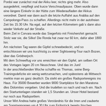
Pordoi war zunächst mal der Akku leer, nichts ging mehr. Also
ausgedehnt, verpflegt und kurze Verschnaufpause. Oben wurde dann
eine längere Einkehr in der Hütte zum Wiederaufladen der Akkus
verordnet. Damit war dann auch die letzte Auffahrt aus Arabba auf den
Campolongo-Pass zu schaffen. Allerdings nicht mehr in der autofreien
Zeit bis 15.30 Uhr. Na egal, auf den letzten Kilometern gab´s dann also
wieder Verkehr auf der Straße.
Beim Ziel in Corvara wurde das Siegerfoto mit Finishershirt gemacht.
Stolz war sie, die Silke! Die Ronda hat zwar nur 60 km, dafür aber 1800
hm.
Am nächsten Tag waren die Gipfel schneebedeckt, und so
entschlossen wir uns kurzfristig zu einer Sightseeing-Tour nach Bozen,
über das Grödnerjoch.
Mit dem Schneeflug vor uns erreichten wir den Gipfel, am selben Ort
des Vortages lagen 20 cm Neuschnee. Und das im Juni!
In der anschließenden Woche schaffte es Thomas, seine Berg-
Trainingsdefizite ein wenig wettzumachen, und spätestens ab Mittwoch
merkte man es ganz deutlich: Da steht ein großes Radsportereignis ins
Haus. Für 35000 Bewerber wurden 9000 Startplätze für den Maratona
dles Dolomites vergeben. Und die trudelten so nach und nach ein. Nach
den Startunterlagen standen wir 1,5 Stunden an. Unser Hotel bestand
nur noch aus Radsportlern.
Unser Wirt Andrea hatte großes Verständnis für die Irren und zauberte
am Sonntagmorgen um 4.30 Uhr zum Frühstück bereits frischen