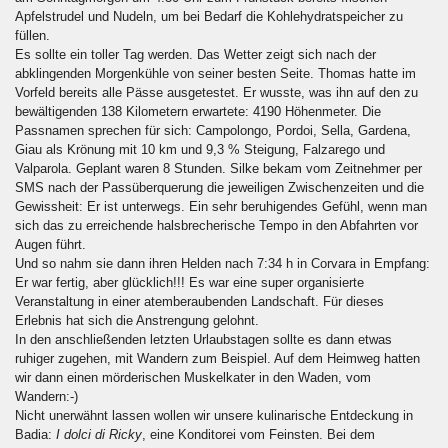
Apfelstrudel und Nudeln, um bei Bedarf die Kohlehydratspeicher zu
füllen.
Es sollte ein toller Tag werden. Das Wetter zeigt sich nach der
abklingenden Morgenkühle von seiner besten Seite. Thomas hatte im
Vorfeld bereits alle Pässe ausgetestet. Er wusste, was ihn auf den zu
bewältigenden 138 Kilometern erwartete: 4190 Höhenmeter. Die
Passnamen sprechen für sich: Campolongo, Pordoi, Sella, Gardena,
Giau als Krönung mit 10 km und 9,3 % Steigung, Falzarego und
Valparola. Geplant waren 8 Stunden. Silke bekam vom Zeitnehmer per
SMS nach der Passüberquerung die jeweiligen Zwischenzeiten und die
Gewissheit: Er ist unterwegs. Ein sehr beruhigendes Gefühl, wenn man
sich das zu erreichende halsbrecherische Tempo in den Abfahrten vor
Augen führt.
Und so nahm sie dann ihren Helden nach 7:34 h in Corvara in Empfang:
Er war fertig, aber glücklich!!! Es war eine super organisierte
Veranstaltung in einer atemberaubenden Landschaft. Für dieses
Erlebnis hat sich die Anstrengung gelohnt.
In den anschließenden letzten Urlaubstagen sollte es dann etwas
ruhiger zugehen, mit Wandern zum Beispiel. Auf dem Heimweg hatten
wir dann einen mörderischen Muskelkater in den Waden, vom
Wandern:-)
Nicht unerwähnt lassen wollen wir unsere kulinarische Entdeckung in
Badia:
I dolci di Ricky
, eine Konditorei vom Feinsten. Bei dem