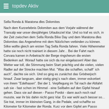
zum Inhalt wechseln
topdev Aktiv
Suche:
Sella Ronda & Maratona dles Dolomites
Nach dem Kurzerlebnis Dolomiten aus dem Vorjahr während der
Transalp war unser diesjähriges Urlaubsziel klar. Und so traf es sich, in
der Zeit zwischen dem Sella Ronda Bike Day und dem Maratona dles
Dolomites das Angenehme mit dem Nützlichen verbinden zu können.
Silke wollte gleich am ersten Tag Sella Ronda fahren. Viele Höhenmeter
hatte sie noch nicht trainiert in diesem Jahr... Bei der Fahrt nach
Corvara kamen in Anbetracht der Berge ringsherum die ersten
Bedenken auf. Worauf hatte sie sich da nur eingelassen! Aber das
Wetter war toll, die Stimmung beim Start prächtig und die vielen, vielen
Radler auf der Strecke machten Mut. "Was die schaffen, schaff´ ich
auch", dachte sie sich. Und so ging es zunächst das Grödnerjoch
hinauf. Zwar langsam, aber stetig ging´s nach oben, immer eskortiert
von ihrem "Edelhasen". Bei der 1. Verpflegung im Tal nach der Abfahrt
sah sie - fast schon im Himmel - eine Seilbahn auf den Gipfel hinauf
gehen. Dass sie auf diesen - Passo Pordoi - dann auch noch rauf
musste, war ihr bis dahin nicht ganz klar. Es war wohl auch besser so...
Sie trat, immer im kleinsten Gang, in die Pedale, und schaffte so
Kilometer für Kilometer der Ronda. Kurz vor dem Gipfel am Passo