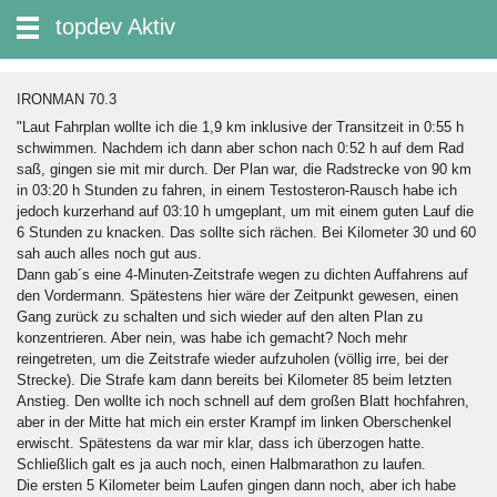
zum Inhalt wechseln
topdev Aktiv
Suche:
IRONMAN 70.3
"Laut Fahrplan wollte ich die 1,9 km inklusive der Transitzeit in 0:55 h
schwimmen. Nachdem ich dann aber schon nach 0:52 h auf dem Rad
saß, gingen sie mit mir durch. Der Plan war, die Radstrecke von 90 km
in 03:20 h Stunden zu fahren, in einem Testosteron-Rausch habe ich
jedoch kurzerhand auf 03:10 h umgeplant, um mit einem guten Lauf die
6 Stunden zu knacken. Das sollte sich rächen. Bei Kilometer 30 und 60
sah auch alles noch gut aus.
Dann gab´s eine 4-Minuten-Zeitstrafe wegen zu dichten Auffahrens auf
den Vordermann. Spätestens hier wäre der Zeitpunkt gewesen, einen
Gang zurück zu schalten und sich wieder auf den alten Plan zu
konzentrieren. Aber nein, was habe ich gemacht? Noch mehr
reingetreten, um die Zeitstrafe wieder aufzuholen (völlig irre, bei der
Strecke). Die Strafe kam dann bereits bei Kilometer 85 beim letzten
Anstieg. Den wollte ich noch schnell auf dem großen Blatt hochfahren,
aber in der Mitte hat mich ein erster Krampf im linken Oberschenkel
erwischt. Spätestens da war mir klar, dass ich überzogen hatte.
Schließlich galt es ja auch noch, einen Halbmarathon zu laufen.
Die ersten 5 Kilometer beim Laufen gingen dann noch, aber ich habe