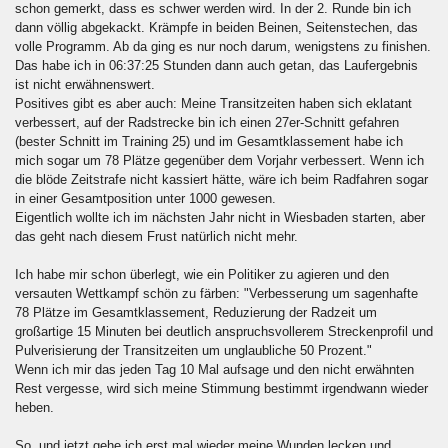
schon gemerkt, dass es schwer werden wird. In der 2. Runde bin ich
dann völlig abgekackt. Krämpfe in beiden Beinen, Seitenstechen, das
volle Programm. Ab da ging es nur noch darum, wenigstens zu finishen.
Das habe ich in 06:37:25 Stunden dann auch getan, das Laufergebnis
ist nicht erwähnenswert.
Positives gibt es aber auch: Meine Transitzeiten haben sich eklatant
verbessert, auf der Radstrecke bin ich einen 27er-Schnitt gefahren
(bester Schnitt im Training 25) und im Gesamtklassement habe ich
mich sogar um 78 Plätze gegenüber dem Vorjahr verbessert. Wenn ich
die blöde Zeitstrafe nicht kassiert hätte, wäre ich beim Radfahren sogar
in einer Gesamtposition unter 1000 gewesen.
Eigentlich wollte ich im nächsten Jahr nicht in Wiesbaden starten, aber
das geht nach diesem Frust natürlich nicht mehr.
Ich habe mir schon überlegt, wie ein Politiker zu agieren und den
versauten Wettkampf schön zu färben: "Verbesserung um sagenhafte
78 Plätze im Gesamtklassement, Reduzierung der Radzeit um
großartige 15 Minuten bei deutlich anspruchsvollerem Streckenprofil und
Pulverisierung der Transitzeiten um unglaubliche 50 Prozent."
Wenn ich mir das jeden Tag 10 Mal aufsage und den nicht erwähnten
Rest vergesse, wird sich meine Stimmung bestimmt irgendwann wieder
heben.
So, und jetzt gehe ich erst mal wieder meine Wunden lecken und