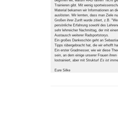
begriffen wir, warum RAD“fahren“ nicht 
Trainieren gibt. Mit wenig sportwissensch
Material bekamen wir Informationen an di
auslösten. Wir lernten, dass man Ziele n
Großen ihrer Zunft wurde zitiert, z.B. "W
persönliche Erfahrung sowohl des Lehren
sehr lehrreicher Nachmittag, der mit ein
Austausch weiterer Radsportstorys.
Ein großes Dankeschön geht an Sebastia
Tipps rübergebracht hat, die wir erhofft ha
Ein erster Gradmesser, wie wir diese The
sein, an dem einige unserer Frauen ihren
lostrainiert, aber mit Struktur!
Es ist imme
Eure Silke