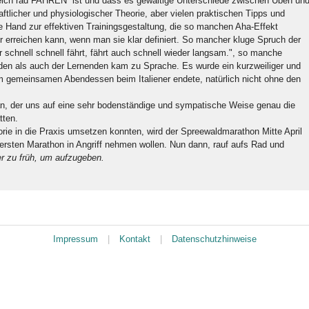
gleich rad“FAHREN“ ist und dass es gewaltige Unterschiede zwischen Üben un
aftlicher und physiologischer Theorie, aber vielen praktischen Tipps und
e Hand zur effektiven Trainingsgestaltung, die so manchen Aha-Effekt
ur erreichen kann, wenn man sie klar definiert. So mancher kluge Spruch der
er schnell schnell fährt, fährt auch schnell wieder langsam.", so manche
den als auch der Lernenden kam zu Sprache. Es wurde ein kurzweiliger und
em gemeinsamen Abendessen beim Italiener endete, natürlich nicht ohne den
n, der uns auf eine sehr bodenständige und sympatische Weise genau die
tten.
orie in die Praxis umsetzen konnten, wird der Spreewaldmarathon Mitte April
 ersten Marathon in Angriff nehmen wollen. Nun dann, rauf aufs Rad und
r zu früh, um aufzugeben.
Impressum
|
Kontakt
|
Datenschutzhinweise