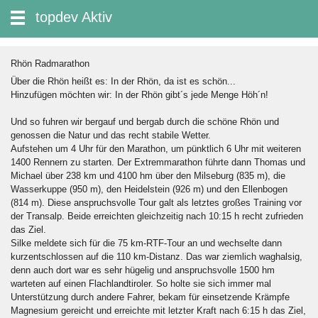
zum Inhalt wechseln
topdev Aktiv
Suche:
Rhön Radmarathon
Über die Rhön heißt es: In der Rhön, da ist es schön...
Hinzufügen möchten wir: In der Rhön gibt´s jede Menge Höh´n!
Und so fuhren wir bergauf und bergab durch die schöne Rhön und
genossen die Natur und das recht stabile Wetter.
Aufstehen um 4 Uhr für den Marathon, um pünktlich 6 Uhr mit weiteren
1400 Rennern zu starten. Der Extremmarathon führte dann Thomas und
Michael über 238 km und 4100 hm über den Milseburg (835 m), die
Wasserkuppe (950 m), den Heidelstein (926 m) und den Ellenbogen
(814 m). Diese anspruchsvolle Tour galt als letztes großes Training vor
der Transalp. Beide erreichten gleichzeitig nach 10:15 h recht zufrieden
das Ziel.
Silke meldete sich für die 75 km-RTF-Tour an und wechselte dann
kurzentschlossen auf die 110 km-Distanz. Das war ziemlich waghalsig,
denn auch dort war es sehr hügelig und anspruchsvolle 1500 hm
warteten auf einen Flachlandtiroler. So holte sie sich immer mal
Unterstützung durch andere Fahrer, bekam für einsetzende Krämpfe
Magnesium gereicht und erreichte mit letzter Kraft nach 6:15 h das Ziel,